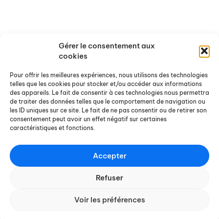
Rapports de recherche
Offres de stages et d'emploi
Rapports de stage
Agenda
Gérer le consentement aux
Chroniques Docterrestres
Nos actualités
cookies
On a lu / vu pour vous
Ouvrages et sites de référence
Pour offrir les meilleures expériences, nous utilisons des technologies
telles que les cookies pour stocker et/ou accéder aux informations
des appareils. Le fait de consentir à ces technologies nous permettra
Nous contacter
de traiter des données telles que le comportement de navigation ou
les ID uniques sur ce site. Le fait de ne pas consentir ou de retirer son
consentement peut avoir un effet négatif sur certaines
Pour nous écrire
caractéristiques et fonctions.
Pour s'abonner à notre
newsletter
Accepter
Refuser
Voir les préférences
CONTACT