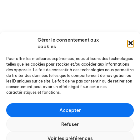
Rapports de recherche
Offres de stages et d'emploi
Rapports de stage
Agenda
Chroniques Docterrestres
Nos actualités
On a lu / vu pour vous
Gérer le consentement aux
cookies
Ouvrages et sites de référence
Pour offrir les meilleures expériences, nous utilisons des technologies
Nous contacter
telles que les cookies pour stocker et/ou accéder aux informations
des appareils. Le fait de consentir à ces technologies nous permettra
de traiter des données telles que le comportement de navigation ou
Pour nous écrire
les ID uniques sur ce site. Le fait de ne pas consentir ou de retirer son
Pour s'abonner à notre
consentement peut avoir un effet négatif sur certaines
newsletter
caractéristiques et fonctions.
Accepter
Refuser
CONTACT
Voir les préférences