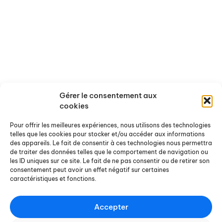
Ressources
Actualités
Rapports de recherche
Offres de stages et d'emploi
Rapports de stage
Agenda
Chroniques Docterrestres
Nos actualités
On a lu / vu pour vous
Gérer le consentement aux
Ouvrages et sites de référence
cookies
Pour offrir les meilleures expériences, nous utilisons des technologies
Nous contacter
telles que les cookies pour stocker et/ou accéder aux informations
des appareils. Le fait de consentir à ces technologies nous permettra
Pour nous écrire
de traiter des données telles que le comportement de navigation ou
les ID uniques sur ce site. Le fait de ne pas consentir ou de retirer son
Pour s'abonner à notre
consentement peut avoir un effet négatif sur certaines
newsletter
caractéristiques et fonctions.
Accepter