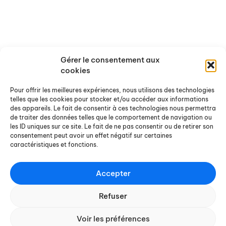
Rapports de recherche
Offres de stages et d'emploi
Rapports de stage
Agenda
Chroniques Docterrestres
Nos actualités
On a lu / vu pour vous
Gérer le consentement aux
Ouvrages et sites de référence
cookies
Pour offrir les meilleures expériences, nous utilisons des technologies
Nous contacter
telles que les cookies pour stocker et/ou accéder aux informations
des appareils. Le fait de consentir à ces technologies nous permettra
Pour nous écrire
de traiter des données telles que le comportement de navigation ou
les ID uniques sur ce site. Le fait de ne pas consentir ou de retirer son
Pour s'abonner à notre
consentement peut avoir un effet négatif sur certaines
newsletter
caractéristiques et fonctions.
Accepter
Refuser
CONTACT
Voir les préférences
MENTIONS LÉGALES