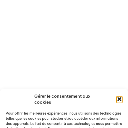
Qui sommes-nous ?
Activités
Nos missions
Nos recherches en cours
Les axes thématiques
Nos conférences
L'équipe
Nos évènements passés
Nos partenaires
Ressources
Actualités
Rapports de recherche
Offres de stages et d'emploi
Rapports de stage
Agenda
Chroniques Docterrestres
Nos actualités
On a lu / vu pour vous
Gérer le consentement aux
Ouvrages et sites de référence
cookies
Pour offrir les meilleures expériences, nous utilisons des technologies
Nous contacter
telles que les cookies pour stocker et/ou accéder aux informations
des appareils. Le fait de consentir à ces technologies nous permettra
Pour nous écrire