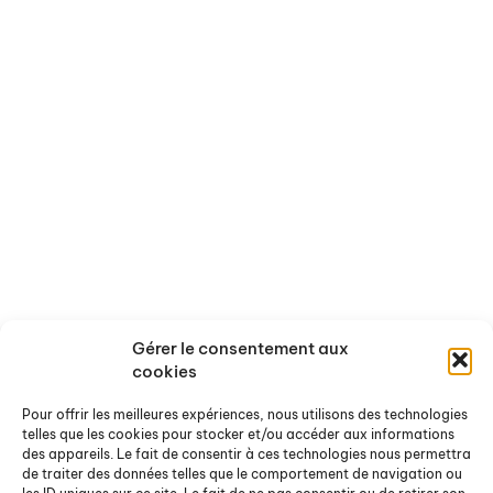
Nos missions
Nos recherches en cours
Les axes thématiques
Nos conférences
L'équipe
Nos évènements passés
Nos partenaires
Ressources
Actualités
Rapports de recherche
Offres de stages et d'emploi
Rapports de stage
Agenda
Chroniques Docterrestres
Nos actualités
On a lu / vu pour vous
Gérer le consentement aux
Ouvrages et sites de référence
cookies
Pour offrir les meilleures expériences, nous utilisons des technologies
Nous contacter
telles que les cookies pour stocker et/ou accéder aux informations
des appareils. Le fait de consentir à ces technologies nous permettra
Pour nous écrire
de traiter des données telles que le comportement de navigation ou