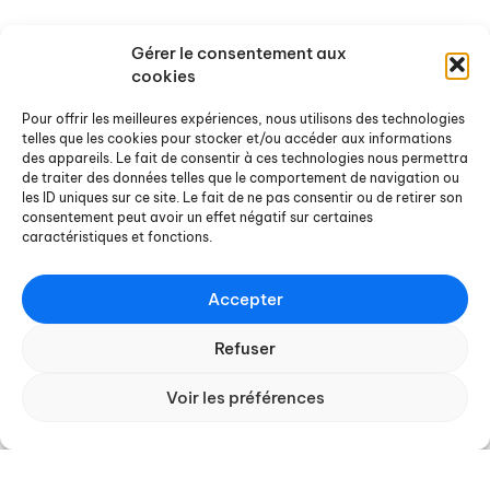
L'équipe
Nos évènements passés
Nos partenaires
Gérer le consentement aux
cookies
Ressources
Actualités
Pour offrir les meilleures expériences, nous utilisons des technologies
telles que les cookies pour stocker et/ou accéder aux informations
Rapports de recherche
Offres de stages et d'emploi
des appareils. Le fait de consentir à ces technologies nous permettra
de traiter des données telles que le comportement de navigation ou
Rapports de stage
Agenda
les ID uniques sur ce site. Le fait de ne pas consentir ou de retirer son
Chroniques Docterrestres
Nos actualités
consentement peut avoir un effet négatif sur certaines
caractéristiques et fonctions.
On a lu / vu pour vous
Ouvrages et sites de référence
Accepter
Nous contacter
Refuser
Pour nous écrire
Voir les préférences
Pour s'abonner à notre
newsletter