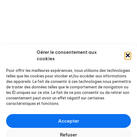
Qui sommes-nous ?
Activités
Gérer le consentement aux
cookies
Nos missions
Nos recherches en cours
Pour offrir les meilleures expériences, nous utilisons des technologies
Les axes thématiques
Nos conférences
telles que les cookies pour stocker et/ou accéder aux informations
L'équipe
Nos évènements passés
des appareils. Le fait de consentir à ces technologies nous permettra
de traiter des données telles que le comportement de navigation ou
Nos partenaires
les ID uniques sur ce site. Le fait de ne pas consentir ou de retirer son
consentement peut avoir un effet négatif sur certaines
Ressources
Actualités
caractéristiques et fonctions.
Rapports de recherche
Offres de stages et d'emploi
Accepter
Rapports de stage
Agenda
Refuser
Chroniques Docterrestres
Nos actualités