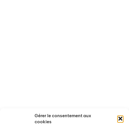
Qui sommes-nous ?
Activités
Nos missions
Nos recherches en cours
Les axes thématiques
Nos conférences
Gérer le consentement aux
L'équipe
Nos évènements passés
cookies
Nos partenaires