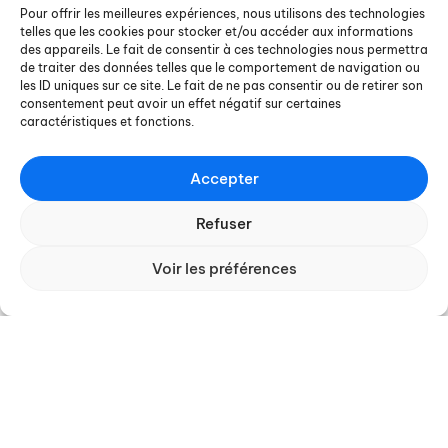
Pour offrir les meilleures expériences, nous utilisons des technologies
Ressources
Actualités
telles que les cookies pour stocker et/ou accéder aux informations
des appareils. Le fait de consentir à ces technologies nous permettra
de traiter des données telles que le comportement de navigation ou
Rapports de recherche
Offres de stages et d'emploi
les ID uniques sur ce site. Le fait de ne pas consentir ou de retirer son
consentement peut avoir un effet négatif sur certaines
Rapports de stage
Agenda
caractéristiques et fonctions.
Chroniques Docterrestres
Nos actualités
On a lu / vu pour vous
Accepter
Ouvrages et sites de référence
Refuser
Nous contacter
Voir les préférences
Pour nous écrire
Pour s'abonner à notre
newsletter