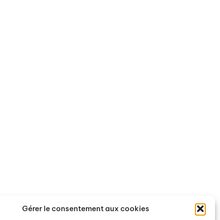
Actualités
Nous contacter
Gérer le consentement aux cookies
Offres de stages et d'emploi
Pour nous écrire