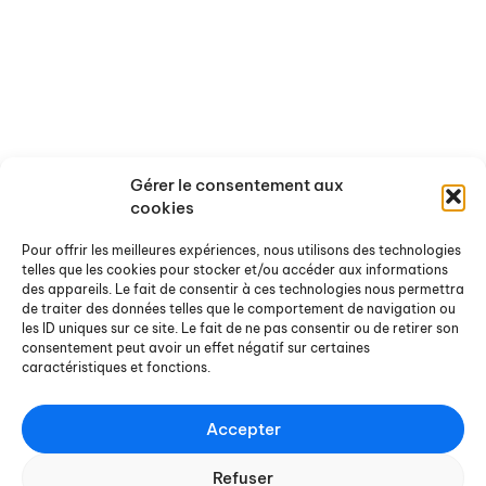
Qui sommes-nous ?
Activités
Gérer le consentement aux
cookies
Nos missions
Nos recherches en cours
Pour offrir les meilleures expériences, nous utilisons des technologies
Les axes thématiques
Nos conférences
telles que les cookies pour stocker et/ou accéder aux informations
L'équipe
Nos évènements passés
des appareils. Le fait de consentir à ces technologies nous permettra
de traiter des données telles que le comportement de navigation ou
Nos partenaires
les ID uniques sur ce site. Le fait de ne pas consentir ou de retirer son
consentement peut avoir un effet négatif sur certaines
Ressources
Actualités
caractéristiques et fonctions.
Rapports de recherche
Offres de stages et d'emploi
Accepter
Rapports de stage
Agenda
Refuser
Chroniques Docterrestres
Nos actualités