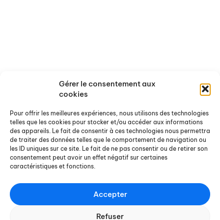
Qui sommes-nous ?
Activités
Gérer le consentement aux
cookies
Nos missions
Nos recherches en cours
Pour offrir les meilleures expériences, nous utilisons des technologies
Les axes thématiques
Nos conférences
telles que les cookies pour stocker et/ou accéder aux informations
L'équipe
Nos évènements passés
des appareils. Le fait de consentir à ces technologies nous permettra
de traiter des données telles que le comportement de navigation ou
Nos partenaires
les ID uniques sur ce site. Le fait de ne pas consentir ou de retirer son
consentement peut avoir un effet négatif sur certaines
Ressources
Actualités
caractéristiques et fonctions.
Rapports de recherche
Offres de stages et d'emploi
Accepter
Rapports de stage
Agenda
Refuser
Chroniques Docterrestres
Nos actualités